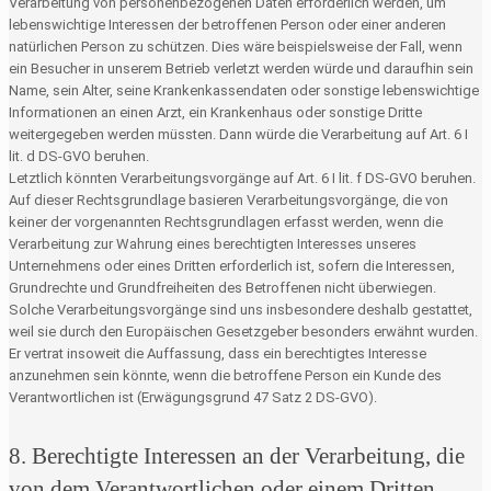
Verarbeitung von personenbezogenen Daten erforderlich werden, um
lebenswichtige Interessen der betroffenen Person oder einer anderen
natürlichen Person zu schützen. Dies wäre beispielsweise der Fall, wenn
ein Besucher in unserem Betrieb verletzt werden würde und daraufhin sein
Name, sein Alter, seine Krankenkassendaten oder sonstige lebenswichtige
Informationen an einen Arzt, ein Krankenhaus oder sonstige Dritte
weitergegeben werden müssten. Dann würde die Verarbeitung auf Art. 6 I
lit. d DS-GVO beruhen.
Letztlich könnten Verarbeitungsvorgänge auf Art. 6 I lit. f DS-GVO beruhen.
Auf dieser Rechtsgrundlage basieren Verarbeitungsvorgänge, die von
keiner der vorgenannten Rechtsgrundlagen erfasst werden, wenn die
Verarbeitung zur Wahrung eines berechtigten Interesses unseres
Unternehmens oder eines Dritten erforderlich ist, sofern die Interessen,
Grundrechte und Grundfreiheiten des Betroffenen nicht überwiegen.
Solche Verarbeitungsvorgänge sind uns insbesondere deshalb gestattet,
weil sie durch den Europäischen Gesetzgeber besonders erwähnt wurden.
Er vertrat insoweit die Auffassung, dass ein berechtigtes Interesse
anzunehmen sein könnte, wenn die betroffene Person ein Kunde des
Verantwortlichen ist (Erwägungsgrund 47 Satz 2 DS-GVO).
8. Berechtigte Interessen an der Verarbeitung, die
von dem Verantwortlichen oder einem Dritten