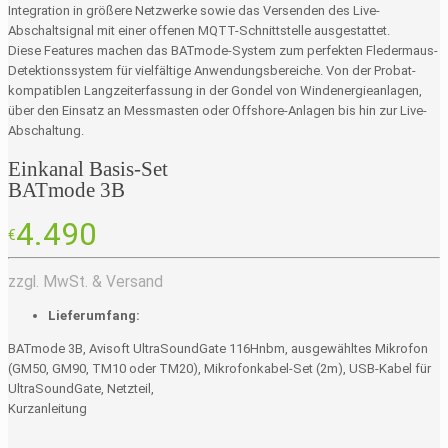
Integration in größere Netzwerke sowie das Versenden des Live-
Abschaltsignal mit einer offenen MQTT-Schnittstelle ausgestattet.
Diese Features machen das BATmode-System zum perfekten Fledermaus-
Detektionssystem für vielfältige Anwendungsbereiche. Von der Probat-
kompatiblen Langzeiterfassung in der Gondel von Windenergieanlagen,
über den Einsatz an Messmasten oder Offshore-Anlagen bis hin zur Live-
Abschaltung.
Einkanal Basis-Set
BATmode 3B
4.490
€
zzgl. MwSt. & Versand
Lieferumfang:
BATmode 3B, Avisoft UltraSoundGate 116Hnbm, ausgewähltes Mikrofon
(GM50, GM90, TM10 oder TM20), Mikrofonkabel-Set (2m), USB-Kabel für
UltraSoundGate, Netzteil,
Kurzanleitung