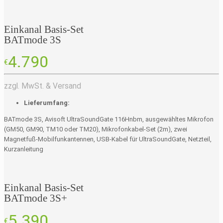
Einkanal Basis-Set
BATmode 3S
4.790
€
zzgl. MwSt. & Versand
Lieferumfang:
BATmode 3S, Avisoft UltraSoundGate 116Hnbm, ausgewähltes Mikrofon
(GM50, GM90, TM10 oder TM20), Mikrofonkabel-Set (2m), zwei
Magnetfuß-Mobilfunkantennen, USB-Kabel für UltraSoundGate, Netzteil,
Kurzanleitung
Einkanal Basis-Set
BATmode 3S+
5.390
€