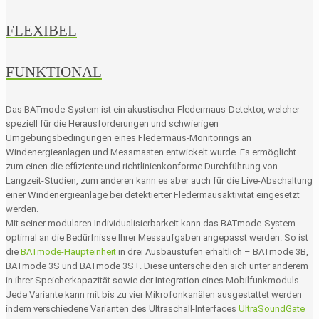
FLEXIBEL
FUNKTIONAL
Das BATmode-System ist ein akustischer Fledermaus-Detektor, welcher
speziell für die Herausforderungen und schwierigen
Umgebungsbedingungen eines Fledermaus-Monitorings an
Windenergieanlagen und Messmasten entwickelt wurde. Es ermöglicht
zum einen die effiziente und richtlinienkonforme Durchführung von
Langzeit-Studien, zum anderen kann es aber auch für die Live-Abschaltung
einer Windenergieanlage bei detektierter Fledermausaktivität eingesetzt
werden.
Mit seiner modularen Individualisierbarkeit kann das BATmode-System
optimal an die Bedürfnisse Ihrer Messaufgaben angepasst werden. So ist
die
BATmode-Haupteinheit
in drei Ausbaustufen erhältlich – BATmode 3B,
BATmode 3S und BATmode 3S+. Diese unterscheiden sich unter anderem
in ihrer Speicherkapazität sowie der Integration eines Mobilfunkmoduls.
Jede Variante kann mit bis zu vier Mikrofonkanälen ausgestattet werden
indem verschiedene Varianten des Ultraschall-Interfaces
UltraSoundGate