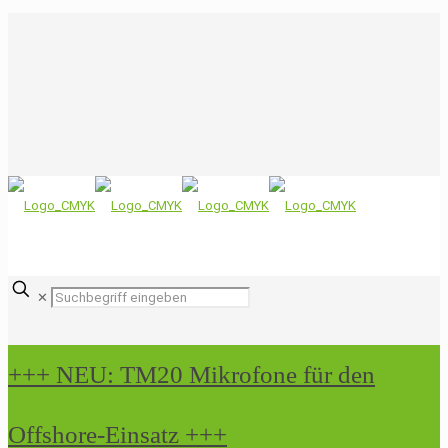
✕
+++ NEU: TM20 Mikrofone für den
Offshore-Einsatz +++