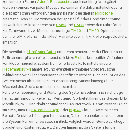
von unserem Partner
Avisoft-Bioacoustics
auch nachträglich ergänzt
werden können. Für jeden Messpunkt können Sie dabei natürlich das für
die spezifischen Anforderungen am besten geeigneten
Mikrofone
einsetzen. Wählen Sie zwischen der speziell für das Gondelmonitoring
entwickelten Mikrofonscheiben
GM50
und
GM90
sowie den Mikrofonen
zur Turmwand- bzw. Messmastmontage
TM10
und
TM20
. Optional sind
sämtliche Mikrofone in der „Plus“-Variante auch mit Mikrofonkapselschutz
erhältlich.
Die bewährten
UltraSoundGates
und deren herausragender Fledermaus-
Ruffilter ermöglichen eine äußerst selektive
Probat
-kompatible Aufnahme
von Fledermausrufe. Zudem können erfasste Rufe mittels unserer
Fledermausruf-KI
analysiert und eventuell enthaltene Störgeräusche
exkludiert sowie Fledermausarten identifiziert werden. Dies erlaubt es das
System sicher über eine gesamte Monitoring-Saison hinweg ohne
Wechsel des Speichermediums zu betreiben.
Für die Fernsteuerung und Wartung des Systems stehen Ihnen vielfältige
Fernzugriffsmöglichkeiten zur Verfügung. So bietet Ihnen das System LTE-
Mobilfunk, WIFI und drahtgebundenes LAN-Netzwerk. Damit können Sie es
via SMS, unserer
BATconnect App
oder
myBAT
-Cloud sowie externen
Remote-Desktop-Lösungen fernsteuern, Daten herunterladen und haben
die System-Performance stets im Blick. Folglich werden Gondelaufstiege
obsolet und Kosten reduziert. Darüber hinaus ist das System für die