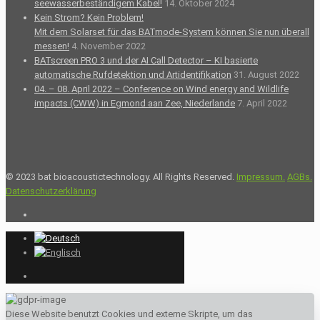
seewasserbeständigem Kabel!
14. Oktober 2024
Kein Strom? Kein Problem!
Mit dem Solarset für das BATmode-System können Sie nun überall
messen!
4. November 2022
BATscreen PRO 3 und der AI Call Detector – KI basierte
automatische Rufdetektion und Artidentifikation
31. August 2022
04. – 08. April 2022 – Conference on Wind energy and Wildlife
impacts (CWW) in Egmond aan Zee, Niederlande
7. April 2022
© 2023 bat bioacoustictechnology. All Rights Reserved.
Impressum.
AGBs.
Datenschutzerklärung
Diese Website benutzt Cookies und externe Skripte, um das