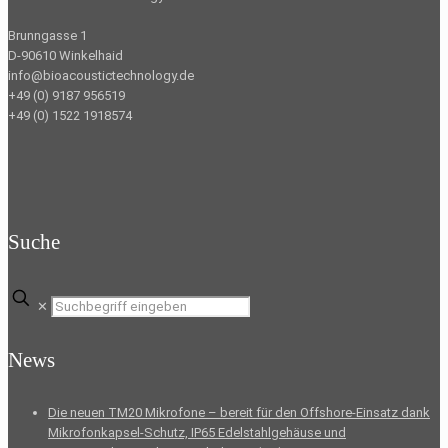
Brunngasse 1
D-90610 Winkelhaid
info@bioacoustictechnology.de
+49 (0) 9187 956519
+49 (0) 1522 1918574
Suche
✕
News
Die neuen TM20 Mikrofone – bereit für den Offshore-Einsatz dank
Mikrofonkapsel-Schutz, IP65 Edelstahlgehäuse und