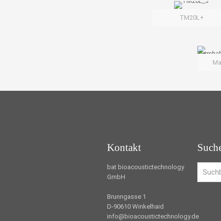
TM20L+
Ma
Kontakt
Such
bat bioacoustictechnology
GmbH
Brunngasse 1
D-90610 Winkelhaid
info@bioacoustictechnology.de