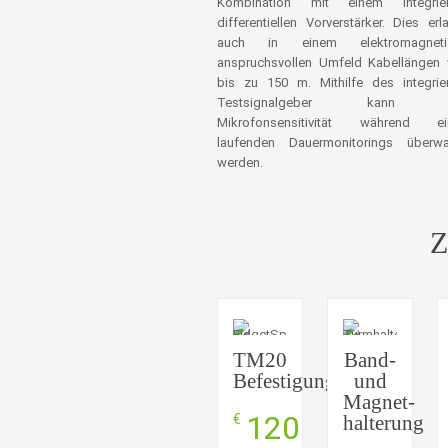
Kombination mit einem integrier
differentiellen Vorverstärker. Dies erl
auch in einem elektromagneti
anspruchsvollen Umfeld Kabellängen
bis zu 150 m. Mithilfe des integrie
Testsignalgeber kann d
Mikrofonsensitivität während ei
laufenden Dauermonitorings überwa
werden.
Z
TM20
Band-
Befestigungskit
und
Magnet-
120
€
halterung