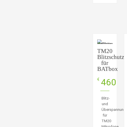
TM20
Blitzschutz
für
BATbox
460
€
Blitz-
und
Überspannung
für
TM20
Mikrofone