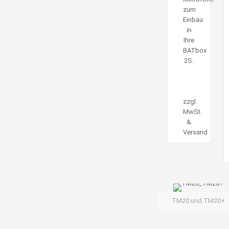
zum
Einbau
in
Ihre
BATbox
2S.
zzgl.
MwSt.
&
Versand
TM20 und TM20+