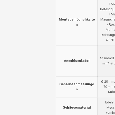
TM
Befestigu
TM
Montagemöglichkeite
Magnetha
n
/ Rox
Monta
Dichtunge
43-58
Standard 
Anschlusskabel
mm², Ø 
Ø 20 mm,
Gehäuseabmessunge
70 mm 
n
Kabe
Edelst
Gehäusematerial
Mess
vernic