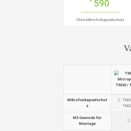
590
€
Ohne Mikrofonkapselschutz
V
TM20 / 
Mikrofonkapselschut
TM20
z
TM2
M3 Gewinde für
Montage