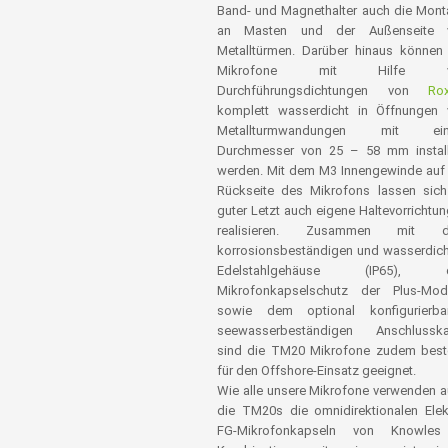
Band- und Magnethalter auch die Mon
an Masten und der Außenseite 
Metalltürmen. Darüber hinaus können
Mikrofone mit Hilfe v
Durchführungsdichtungen von
Rox
komplett wasserdicht in Öffnungen 
Metallturmwandungen mit ei
Durchmesser von 25 – 58 mm install
werden. Mit dem M3 Innengewinde auf
Rückseite des Mikrofons lassen sic
guter Letzt auch eigene Haltevorrichtu
realisieren. Zusammen mit 
korrosionsbeständigen und wasserdic
Edelstahlgehäuse (IP65), 
Mikrofonkapselschutz der Plus-Mode
sowie dem optional konfigurierbar
seewasserbeständigen Anschlusska
sind die TM20 Mikrofone zudem best
für den Offshore-Einsatz geeignet.
Wie alle unsere Mikrofone verwenden 
die TM20s die omnidirektionalen Elek
FG-Mikrofonkapseln von Knowles