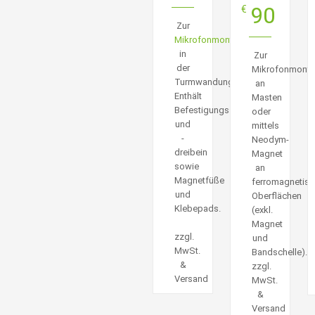
90
€
Zur
Mikrofonmontage
in
Zur
der
Mikrofonmont
Turmwandung.
an
Enthält
Masten
Befestigungsstange
oder
und
mittels
-
Neodym-
dreibein
Magnet
sowie
an
Magnetfüße
ferromagnetis
und
Oberflächen
Klebepads.
(exkl.
Magnet
zzgl.
und
MwSt.
Bandschelle).
&
zzgl.
Versand
MwSt.
&
Versand