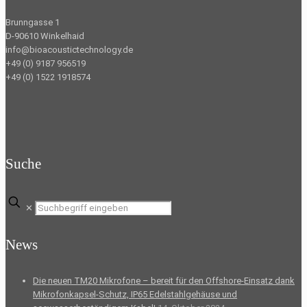
Brunngasse 1
D-90610 Winkelhaid
info@bioacoustictechnology.de
+49 (0) 9187 956519
+49 (0) 1522 1918574
Suche
✕
News
Die neuen TM20 Mikrofone – bereit für den Offshore-Einsatz dank
Mikrofonkapsel-Schutz, IP65 Edelstahlgehäuse und