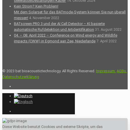
seewasserbeständigem Kabel!
14. Oktober 2024
Kein Strom? Kein Problem!
Mit dem Solarset für das BATmode-System können Sie nun überall
messen!
4. November 2022
BATscreen PRO 3 und der AI Call Detector – KI basierte
automatische Rufdetektion und Artidentifikation
31. August 2022
04. – 08. April 2022 – Conference on Wind energy and Wildlife
impacts (CWW) in Egmond aan Zee, Niederlande
7. April 2022
© 2023 bat bioacoustictechnology. All Rights Reserved.
Impressum.
AGBs.
Datenschutzerklärung
Diese Website benutzt Cookies und externe Skripte, um das